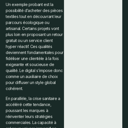
Un exemple probant est la
possibilité d’acheter des pièces
textiles tout en découvrant leur
parcours écologique ou
artisanal. Certains projets vont
plus loin en proposant un retour
gratuit ou un service client
hyper réactif. Ces qualités
deviennent fondamentales pour
fidéliser une clientèle à la fois
exigeante et soucieuse de
qualité. Le digital s’impose donc
comme un auxiliaire de choix
pour diffuser un style global
cohérent.
En parallèle, la crise sanitaire a
accéléré cette tendance,
poussant les marques à
réinventer leurs stratégies
commerciales. La capacité à