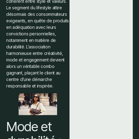
cohérent entre style et valeurs.
Le segment du lifestyle attire
désormais des consommateurs
exigeants, en quête de produits
en adéquation avec leurs
convictions personnelles,
notamment en matière de
durabilité. L’association
harmonieuse entre créativité,
mode et engagement devient
alors un véritable combo
gagnant, plaçant le client au
centre d’une démarche
responsable et inspirée.
Mode et