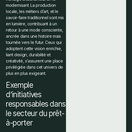
modernisant. La production
locale, les métiers d’art, et le
savoir-faire traditionnel sont mis
en lumière, contribuant à un
retour à une mode consciente,
ancrée dans une histoire mais
tournée vers le futur. Ceux qui
adoptent cette vision enrichie,
liant design, durabilité et
créativité, s’assurent une place
privilégiée dans cet univers de
plus en plus exigeant.
Exemple
d’initiatives
responsables dans
le secteur du prêt-
à-porter