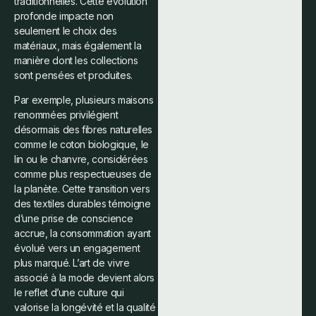
traditionnelles. Cette évolution
profonde impacte non
seulement le choix des
matériaux, mais également la
manière dont les collections
sont pensées et produites.
Par exemple, plusieurs maisons
renommées privilégient
désormais des fibres naturelles
comme le coton biologique, le
lin ou le chanvre, considérées
comme plus respectueuses de
la planète. Cette transition vers
des textiles durables témoigne
d’une prise de conscience
accrue, la consommation ayant
évolué vers un engagement
plus marqué. L’art de vivre
associé à la mode devient alors
le reflet d’une culture qui
valorise la longévité et la qualité