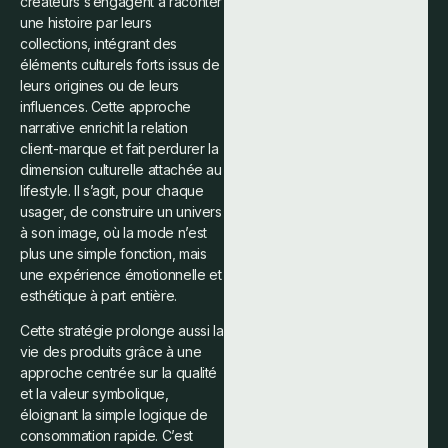
créateurs s’engagent à raconter
une histoire par leurs
collections, intégrant des
éléments culturels forts issus de
leurs origines ou de leurs
influences. Cette approche
narrative enrichit la relation
client-marque et fait perdurer la
dimension culturelle attachée au
lifestyle. Il s’agit, pour chaque
usager, de construire un univers
à son image, où la mode n’est
plus une simple fonction, mais
une expérience émotionnelle et
esthétique à part entière.
Cette stratégie prolonge aussi la
vie des produits grâce à une
approche centrée sur la qualité
et la valeur symbolique,
éloignant la simple logique de
consommation rapide. C’est