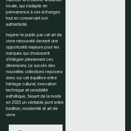
locale, qui s’adapte en
permanence à ces échanges
tout en conservant son
authenticité.
Inspirer le public par cet art de
vivre renouvelé devient une
opportunité majeure pour les
marques qui choisissent
d’intégrer pleinement ces
dimensions. Le succès des
nouvelles collections reposera
donc sur cet équilibre entre
héritage culturel, innovation
technique et sensibilité
esthétique, faisant de la mode
en 2025 un véritable pont entre
tradition, modernité et art de
vivre.