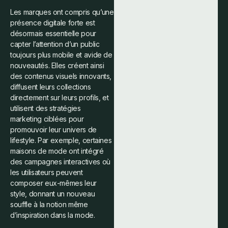
Les marques ont compris qu’une
présence digitale forte est
désormais essentielle pour
capter l’attention d’un public
toujours plus mobile et avide de
nouveautés. Elles créent ainsi
des contenus visuels innovants,
diffusent leurs collections
directement sur leurs profils, et
utilisent des stratégies
marketing ciblées pour
promouvoir leur univers de
lifestyle. Par exemple, certaines
maisons de mode ont intégré
des campagnes interactives où
les utilisateurs peuvent
composer eux-mêmes leur
style, donnant un nouveau
souffle à la notion même
d’inspiration dans la mode.