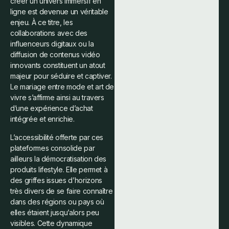
créer un univers immersif en
ligne est devenue un véritable
enjeu. À ce titre, les
collaborations avec des
influenceurs digitaux ou la
diffusion de contenus vidéo
innovants constituent un atout
majeur pour séduire et captiver.
Le mariage entre mode et art de
vivre s’affirme ainsi au travers
d’une expérience d’achat
intégrée et enrichie.
L’accessibilité offerte par ces
plateformes consolide par
ailleurs la démocratisation des
produits lifestyle. Elle permet à
des griffes issues d’horizons
très divers de se faire connaître
dans des régions ou pays où
elles étaient jusqu’alors peu
visibles. Cette dynamique