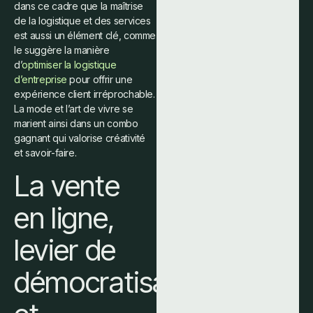
dans ce cadre que la maîtrise
de la logistique et des services
est aussi un élément clé, comme
le suggère la manière
d’
optimiser la logistique
d’entreprise
pour offrir une
expérience client irréprochable.
La mode et l’art de vivre se
marient ainsi dans un combo
gagnant qui valorise créativité
et savoir-faire.
La vente
en ligne,
levier de
démocratisation