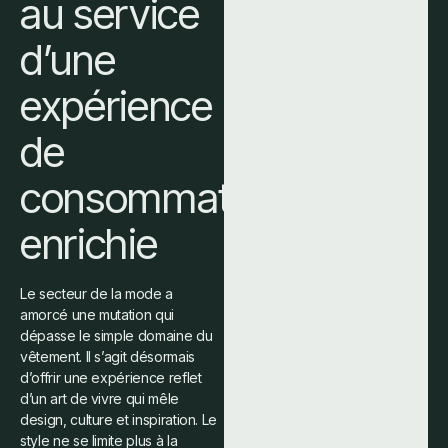
au service
d’une
expérience
de
consommation
enrichie
Le secteur de la mode a
amorcé une mutation qui
dépasse le simple domaine du
vêtement. Il s’agit désormais
d’offrir une expérience reflet
d’un art de vivre qui mêle
design, culture et inspiration. Le
style ne se limite plus à la