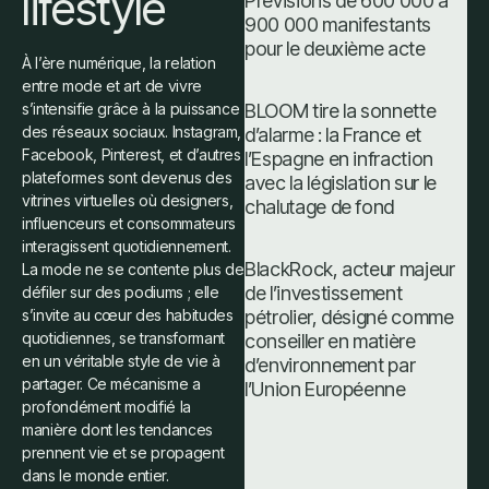
lifestyle
Prévisions de 600 000 à
900 000 manifestants
pour le deuxième acte
À l’ère numérique, la relation
entre mode et art de vivre
BLOOM tire la sonnette
s’intensifie grâce à la puissance
des réseaux sociaux. Instagram,
d’alarme : la France et
Facebook, Pinterest, et d’autres
l’Espagne en infraction
plateformes sont devenus des
avec la législation sur le
vitrines virtuelles où designers,
chalutage de fond
influenceurs et consommateurs
interagissent quotidiennement.
BlackRock, acteur majeur
La mode ne se contente plus de
de l’investissement
défiler sur des podiums ; elle
pétrolier, désigné comme
s’invite au cœur des habitudes
quotidiennes, se transformant
conseiller en matière
en un véritable style de vie à
d’environnement par
partager. Ce mécanisme a
l’Union Européenne
profondément modifié la
manière dont les tendances
prennent vie et se propagent
dans le monde entier.