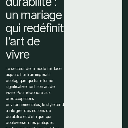
durabilité :
un mariage
qui redéfinit
l’art de
vivre
Le secteur de la mode fait face
aujourd’hui à un impératif
écologique qui transforme
significativement son art de
vivre. Pour répondre aux
préoccupations
environnementales, le style tend
à intégrer des notions de
durabilité et d’éthique qui
bouleversent les pratiques