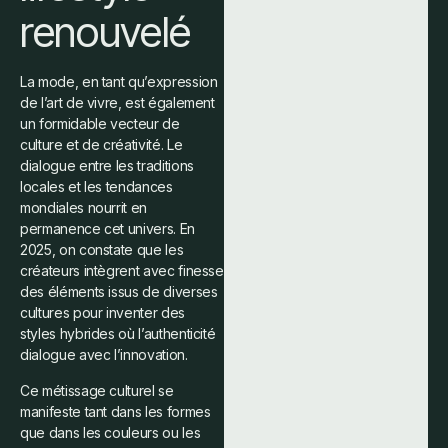
renouvelé
La mode, en tant qu’expression
de l’art de vivre, est également
un formidable vecteur de
culture et de créativité. Le
dialogue entre les traditions
locales et les tendances
mondiales nourrit en
permanence cet univers. En
2025, on constate que les
créateurs intègrent avec finesse
des éléments issus de diverses
cultures pour inventer des
styles hybrides où l’authenticité
dialogue avec l’innovation.
Ce métissage culturel se
manifeste tant dans les formes
que dans les couleurs ou les