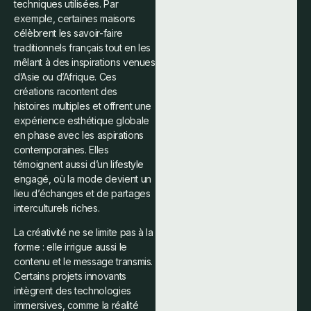
techniques utilisées. Par
exemple, certaines maisons
célèbrent les savoir-faire
traditionnels français tout en les
mêlant à des inspirations venues
d’Asie ou d’Afrique. Ces
créations racontent des
histoires multiples et offrent une
expérience esthétique globale
en phase avec les aspirations
contemporaines. Elles
témoignent aussi d’un lifestyle
engagé, où la mode devient un
lieu d’échanges et de partages
interculturels riches.
La créativité ne se limite pas à la
forme : elle irrigue aussi le
contenu et le message transmis.
Certains projets innovants
intègrent des technologies
immersives, comme la réalité