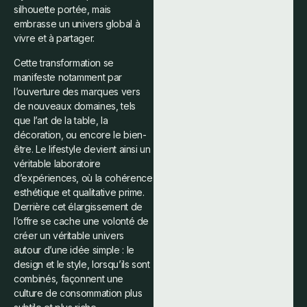
silhouette portée, mais
embrasse un univers global à
vivre et à partager.
Cette transformation se
manifeste notamment par
l’ouverture des marques vers
de nouveaux domaines, tels
que l’art de la table, la
décoration, ou encore le bien-
être. Le lifestyle devient ainsi un
véritable laboratoire
d’expériences, où la cohérence
esthétique et qualitative prime.
Derrière cet élargissement de
l’offre se cache une volonté de
créer un véritable univers
autour d’une idée simple : le
design et le style, lorsqu’ils sont
combinés, façonnent une
culture de consommation plus