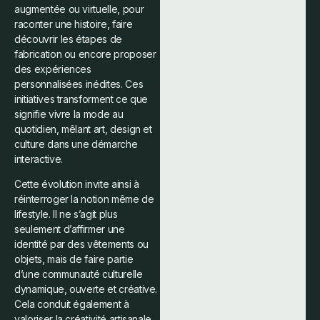
augmentée ou virtuelle, pour
raconter une histoire, faire
découvrir les étapes de
fabrication ou encore proposer
des expériences
personnalisées inédites. Ces
initiatives transforment ce que
signifie vivre la mode au
quotidien, mêlant art, design et
culture dans une démarche
interactive.
Cette évolution invite ainsi à
réinterroger la notion même de
lifestyle. Il ne s’agit plus
seulement d’affirmer une
identité par des vêtements ou
objets, mais de faire partie
d’une communauté culturelle
dynamique, ouverte et créative.
Cela conduit également à
valoriser la créativité artisanale