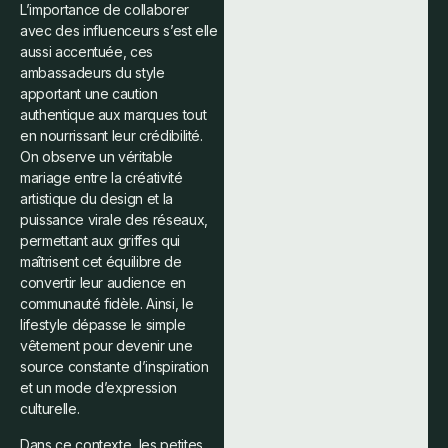
L’importance de collaborer
avec des influenceurs s’est elle
aussi accentuée, ces
ambassadeurs du style
apportant une caution
authentique aux marques tout
en nourrissant leur crédibilité.
On observe un véritable
mariage entre la créativité
artistique du design et la
puissance virale des réseaux,
permettant aux griffes qui
maîtrisent cet équilibre de
convertir leur audience en
communauté fidèle. Ainsi, le
lifestyle dépasse le simple
vêtement pour devenir une
source constante d’inspiration
et un mode d’expression
culturelle.
Dans ce contexte, les petites