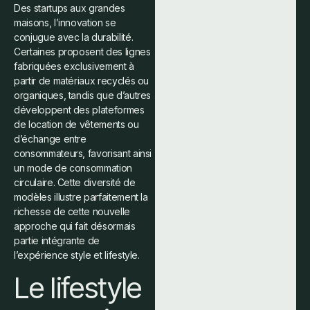
Des startups aux grandes
maisons, l’innovation se
conjugue avec la durabilité.
Certaines proposent des lignes
fabriquées exclusivement à
partir de matériaux recyclés ou
organiques, tandis que d’autres
développent des plateformes
de location de vêtements ou
d’échange entre
consommateurs, favorisant ainsi
un mode de consommation
circulaire. Cette diversité de
modèles illustre parfaitement la
richesse de cette nouvelle
approche qui fait désormais
partie intégrante de
l’expérience style et lifestyle.
Le lifestyle