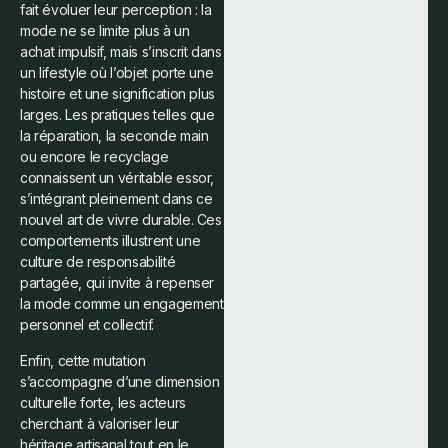
fait évoluer leur perception : la
mode ne se limite plus à un
achat impulsif, mais s’inscrit dans
un lifestyle où l’objet porte une
histoire et une signification plus
larges. Les pratiques telles que
la réparation, la seconde main
ou encore le recyclage
connaissent un véritable essor,
s’intégrant pleinement dans ce
nouvel art de vivre durable. Ces
comportements illustrent une
culture de responsabilité
partagée, qui invite à repenser
la mode comme un engagement
personnel et collectif.
Enfin, cette mutation
s’accompagne d’une dimension
culturelle forte, les acteurs
cherchant à valoriser leur
héritage artisanal tout en le