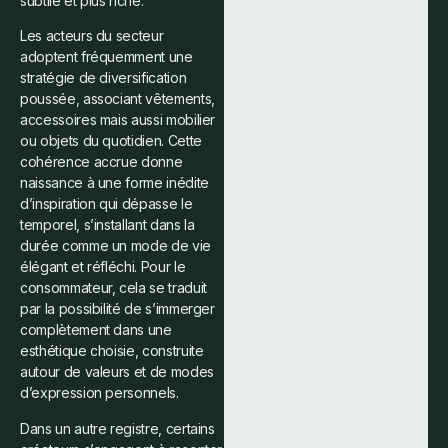
subtile et plus riche.
Les acteurs du secteur
adoptent fréquemment une
stratégie de diversification
poussée, associant vêtements,
accessoires mais aussi mobilier
ou objets du quotidien. Cette
cohérence accrue donne
naissance à une forme inédite
d’inspiration qui dépasse le
temporel, s’installant dans la
durée comme un mode de vie
élégant et réfléchi. Pour le
consommateur, cela se traduit
par la possibilité de s’immerger
complètement dans une
esthétique choisie, construite
autour de valeurs et de modes
d’expression personnels.
Dans un autre registre, certains