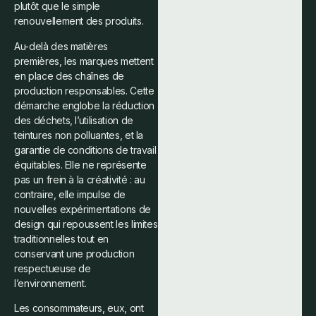
plutôt que le simple
renouvellement des produits.
Au-delà des matières
premières, les marques mettent
en place des chaînes de
production responsables. Cette
démarche englobe la réduction
des déchets, l’utilisation de
teintures non polluantes, et la
garantie de conditions de travail
équitables. Elle ne représente
pas un frein à la créativité : au
contraire, elle impulse de
nouvelles expérimentations de
design qui repoussent les limites
traditionnelles tout en
conservant une production
respectueuse de
l’environnement.
Les consommateurs, eux, ont