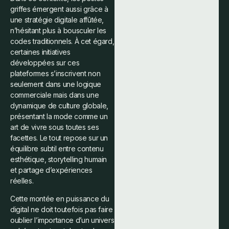
griffes émergent aussi grâce à
une stratégie digitale affûtée,
n’hésitant plus à bousculer les
codes traditionnels. À cet égard,
certaines initiatives
développées sur ces
plateformes s’inscrivent non
seulement dans une logique
commerciale mais dans une
dynamique de culture globale,
présentant la mode comme un
art de vivre sous toutes ses
facettes. Le tout repose sur un
équilibre subtil entre contenu
esthétique, storytelling humain
et partage d’expériences
réelles.
Cette montée en puissance du
digital ne doit toutefois pas faire
oublier l’importance d’un univers