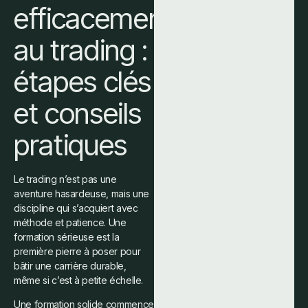
efficacement
au trading :
étapes clés
et conseils
pratiques
Le trading n’est pas une
aventure hasardeuse, mais une
discipline qui s’acquiert avec
méthode et patience. Une
formation sérieuse est la
première pierre à poser pour
bâtir une carrière durable,
même si c’est à petite échelle.
Une formation solide commence