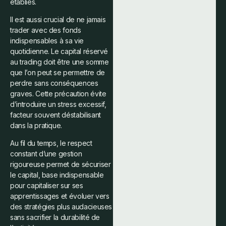
établies.
Il est aussi crucial de ne jamais
trader avec des fonds
indispensables à sa vie
quotidienne. Le capital réservé
au trading doit être une somme
que l’on peut se permettre de
perdre sans conséquences
graves. Cette précaution évite
d’introduire un stress excessif,
facteur souvent déstabilisant
dans la pratique.
Au fil du temps, le respect
constant d’une gestion
rigoureuse permet de sécuriser
le capital, base indispensable
pour capitaliser sur ses
apprentissages et évoluer vers
des stratégies plus audacieuses
sans sacrifier la durabilité de