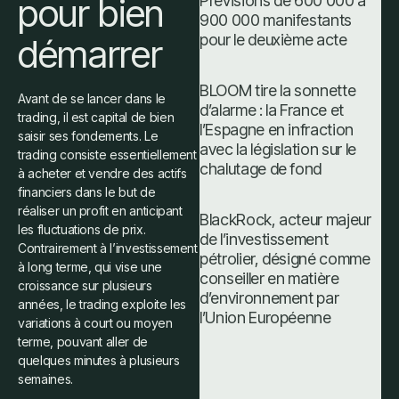
pour bien
Prévisions de 600 000 à
900 000 manifestants
pour le deuxième acte
démarrer
BLOOM tire la sonnette
Avant de se lancer dans le
d’alarme : la France et
trading, il est capital de bien
l’Espagne en infraction
saisir ses fondements. Le
avec la législation sur le
trading consiste essentiellement
chalutage de fond
à acheter et vendre des actifs
financiers dans le but de
réaliser un profit en anticipant
BlackRock, acteur majeur
les fluctuations de prix.
de l’investissement
Contrairement à l’investissement
pétrolier, désigné comme
à long terme, qui vise une
conseiller en matière
croissance sur plusieurs
d’environnement par
années, le trading exploite les
l’Union Européenne
variations à court ou moyen
terme, pouvant aller de
quelques minutes à plusieurs
semaines.