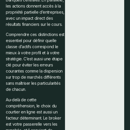
les actions donnent accès à la
propriété partielle d’entreprises,
avec un impact direct des
résultats financiers sur le cours.
Comprendre ces distinctions est
essentiel pour définir quelle
classe d’actifs correspond le
mieux à votre profil et à votre
stratégie. C’est aussi une étape
clé pour éviter les erreurs
courantes comme la dispersion
sur trop de marchés différents
sans maîtriser les particularités
de chacun.
Au-delà de cette
compréhension, le choix du
courtier en ligne est aussi un
facteur déterminant. Le broker
est votre passerelle vers les