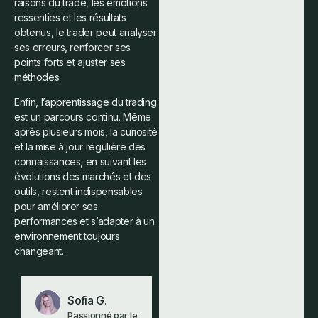
raisons du trade, les émotions
ressenties et les résultats
obtenus, le trader peut analyser
ses erreurs, renforcer ses
points forts et ajuster ses
méthodes.
Enfin, l’apprentissage du trading
est un parcours continu. Même
après plusieurs mois, la curiosité
et la mise à jour régulière des
connaissances, en suivant les
évolutions des marchés et des
outils, restent indispensables
pour améliorer ses
performances et s’adapter à un
environnement toujours
changeant.
Sofia G.
Passionné par le