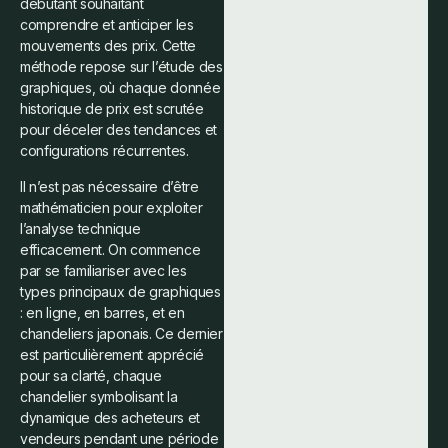
débutant souhaitant
comprendre et anticiper les
mouvements des prix. Cette
méthode repose sur l’étude des
graphiques, où chaque donnée
historique de prix est scrutée
pour déceler des tendances et
configurations récurrentes.
Il n’est pas nécessaire d’être
mathématicien pour exploiter
l’analyse technique
efficacement. On commence
par se familiariser avec les
types principaux de graphiques
: en ligne, en barres, et en
chandeliers japonais. Ce dernier
est particulièrement apprécié
pour sa clarté, chaque
chandelier symbolisant la
dynamique des acheteurs et
vendeurs pendant une période