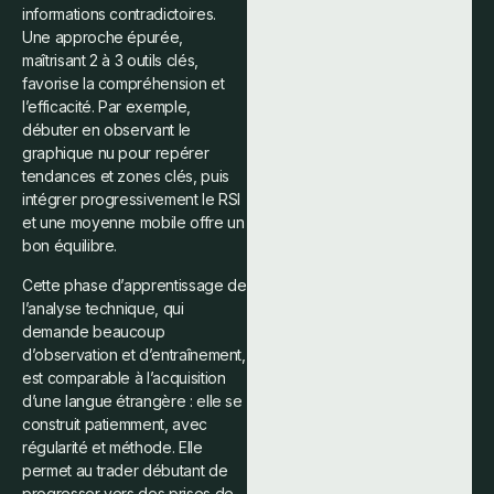
informations contradictoires.
Une approche épurée,
maîtrisant 2 à 3 outils clés,
favorise la compréhension et
l’efficacité. Par exemple,
débuter en observant le
graphique nu pour repérer
tendances et zones clés, puis
intégrer progressivement le RSI
et une moyenne mobile offre un
bon équilibre.
Cette phase d’apprentissage de
l’analyse technique, qui
demande beaucoup
d’observation et d’entraînement,
est comparable à l’acquisition
d’une langue étrangère : elle se
construit patiemment, avec
régularité et méthode. Elle
permet au trader débutant de
progresser vers des prises de