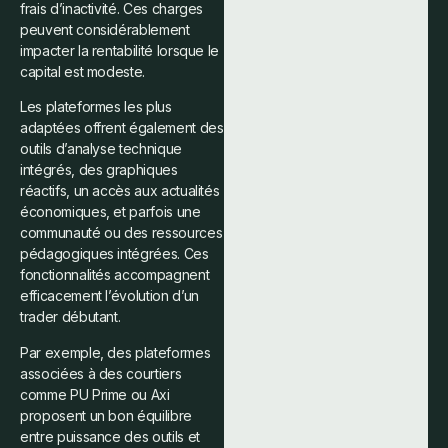
frais d’inactivité. Ces charges
peuvent considérablement
impacter la rentabilité lorsque le
capital est modeste.
Les plateformes les plus
adaptées offrent également des
outils d’analyse technique
intégrés, des graphiques
réactifs, un accès aux actualités
économiques, et parfois une
communauté ou des ressources
pédagogiques intégrées. Ces
fonctionnalités accompagnent
efficacement l’évolution d’un
trader débutant.
Par exemple, des plateformes
associées à des courtiers
comme PU Prime ou Axi
proposent un bon équilibre
entre puissance des outils et