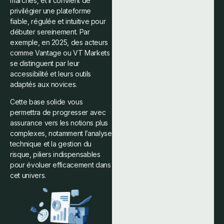
marchés, et il convient de
privilégier une plateforme
fiable, régulée et intuitive pour
débuter sereinement. Par
exemple, en 2025, des acteurs
comme Vantage ou VT Markets
se distinguent par leur
accessibilité et leurs outils
adaptés aux novices.
Cette base solide vous
permettra de progresser avec
assurance vers les notions plus
complexes, notamment l’analyse
technique et la gestion du
risque, piliers indispensables
pour évoluer efficacement dans
cet univers.