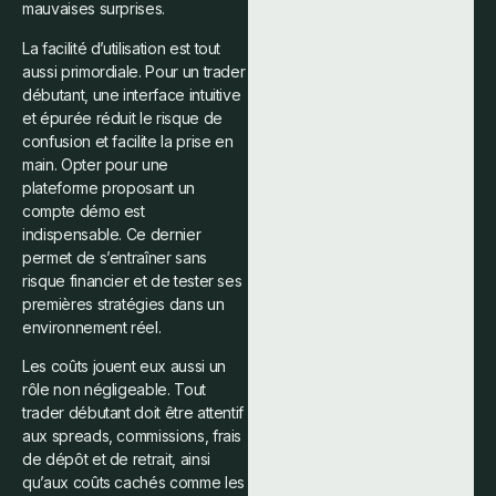
mauvaises surprises.
La facilité d’utilisation est tout
aussi primordiale. Pour un trader
débutant, une interface intuitive
et épurée réduit le risque de
confusion et facilite la prise en
main. Opter pour une
plateforme proposant un
compte démo est
indispensable. Ce dernier
permet de s’entraîner sans
risque financier et de tester ses
premières stratégies dans un
environnement réel.
Les coûts jouent eux aussi un
rôle non négligeable. Tout
trader débutant doit être attentif
aux spreads, commissions, frais
de dépôt et de retrait, ainsi
qu’aux coûts cachés comme les