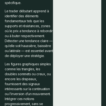
spécifique.
Le trader débutant apprend à
identifier des éléments
fondamentaux tels que les
supports et résistances, zones
où le prix a tendance à rebondir
ou à buter respectivement.
Détecter une tendance claire —
qu’elle soit haussière, baissière
ou latérale — est essentiel avant
de déployer une stratégie.
Les figures graphiques simples
comme les triangles, les
doubles sommets ou creux, ou
encore les drapeaux,
fournissent des signaux
intéressants sur la continuation
ou l’inversion d’un mouvement.
Intégrer ces notions
progressivement, sans se