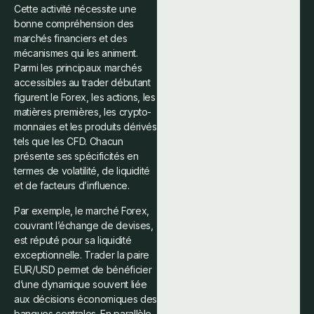
Cette activité nécessite une
bonne compréhension des
marchés financiers et des
mécanismes qui les animent.
Parmi les principaux marchés
accessibles au trader débutant
figurent le Forex, les actions, les
matières premières, les crypto-
monnaies et les produits dérivés
tels que les CFD. Chacun
présente ses spécificités en
termes de volatilité, de liquidité
et de facteurs d’influence.
Par exemple, le marché Forex,
couvrant l’échange de devises,
est réputé pour sa liquidité
exceptionnelle. Trader la paire
EUR/USD permet de bénéficier
d’une dynamique souvent liée
aux décisions économiques des
banques centrales. En parallèle,