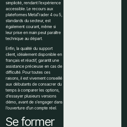
simplicité, rendant l’expérience
accessible. Le recours aux
plateformes MetaTrader 4 ou 5,
standards du secteur, est
également courant, même si
leur prise en main peut paraître
technique au départ.
Enfin, la qualité du support
client, idéalement disponible en
français et réactif, garantit une
assistance précieuse en cas de
difficulté. Pour toutes ces
raisons, il est vivement conseillé
aux débutants de consacrer du
temps à comparer les options,
d’essayer plusieurs versions
démo, avant de s’engager dans
l’ouverture d’un compte réel.
Se former