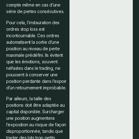
compte même en cas d’une
série de pertes consécutives.
Pour cela, l’instauration des
ordres stop loss est
incontournable. Ces ordres
automatisent la sortie d’une
position au niveau de perte
maximale prédéfini. Ils évitent
que les émotions, souvent
néfastes dans le trading, ne
poussent à conserver une
position perdante dans l’espoir
d’un retournement improbable.
Par ailleurs, la taille des
positions doit être adaptée au
capital disponible. Surcharger
une position augmentera
l’exposition au risque de façon
disproportionnée, tandis que
trader des lots trop petits