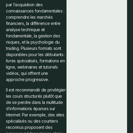
par l’acquisition des
connaissances fondamentales :
comprendre les marchés
financiers, la différence entre
analyse technique et
fondamentale, la gestion des
risques, et la psychologie du
trading. Plusieurs formats sont
disponibles pour les débutants :
livres spécialisés, formations en
ligne, webinaires et tutoriels
vidéos, qui offrent une
approche progressive.
Il est recommandé de privilégier
les cours structurés plutôt que
de se perdre dans la multitude
d’informations éparses sur
Internet. Par exemple, des sites
spécialisés ou des courtiers
reconnus proposent des