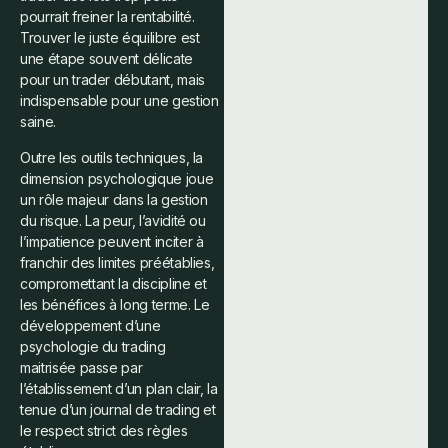
pourrait freiner la rentabilité.
Trouver le juste équilibre est
une étape souvent délicate
pour un trader débutant, mais
indispensable pour une gestion
saine.
Outre les outils techniques, la
dimension psychologique joue
un rôle majeur dans la gestion
du risque. La peur, l’avidité ou
l’impatience peuvent inciter à
franchir des limites préétablies,
compromettant la discipline et
les bénéfices à long terme. Le
développement d’une
psychologie du trading
maitrisée passe par
l’établissement d’un plan clair, la
tenue d’un journal de trading et
le respect strict des règles