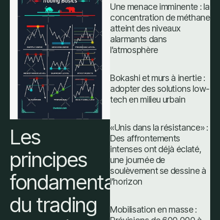
Une menace imminente : la
concentration de méthane
atteint des niveaux
alarmants dans
l’atmosphère
Bokashi et murs à inertie :
adopter des solutions low-
tech en milieu urbain
«Unis dans la résistance» :
Les
Des affrontements
intenses ont déjà éclaté,
principes
une journée de
soulèvement se dessine à
fondamentaux
l’horizon
du trading
Mobilisation en masse :