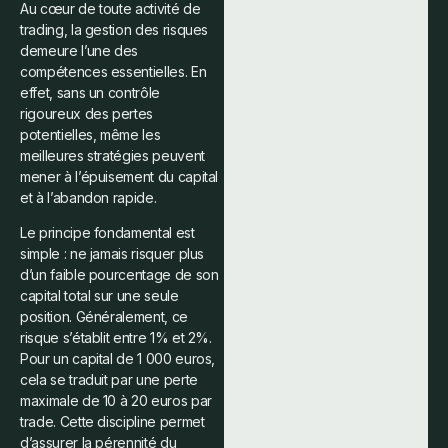
Au cœur de toute activité de
trading, la gestion des risques
demeure l’une des
compétences essentielles. En
effet, sans un contrôle
rigoureux des pertes
potentielles, même les
meilleures stratégies peuvent
mener à l’épuisement du capital
et à l’abandon rapide.
Le principe fondamental est
simple : ne jamais risquer plus
d’un faible pourcentage de son
capital total sur une seule
position. Généralement, ce
risque s’établit entre 1% et 2%.
Pour un capital de 1 000 euros,
cela se traduit par une perte
maximale de 10 à 20 euros par
trade. Cette discipline permet
d’assurer la pérennité du