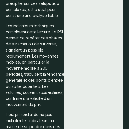
précipiter sur des setups trop
complexes, est crucial pour
construire une analyse fiable.
Les indicateurs techniques
complètent cette lecture. Le RSI
permet de repérer des phases
de surachat ou de survente,
signalant un possible
retournement. Les moyennes
mobiles, en particulier la
moyenne mobile à 200
périodes, traduisent la tendance
générale et des points d’entrée
ou sortie potentiels. Les
volumes, souvent sous-estimés,
confirment la validité d’un
mouvement de prix.
Il est primordial de ne pas
multiplier les indicateurs au
risque de se perdre dans des