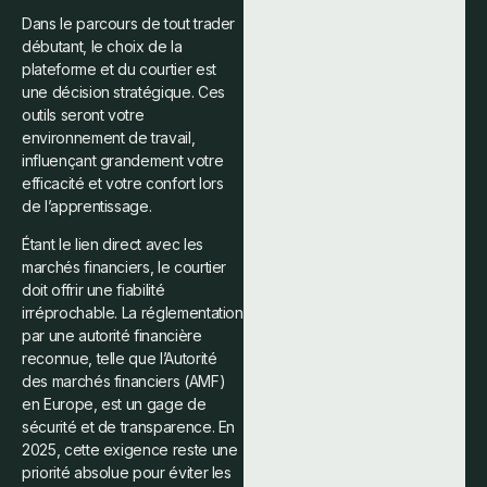
Dans le parcours de tout trader
débutant, le choix de la
plateforme et du courtier est
une décision stratégique. Ces
outils seront votre
environnement de travail,
influençant grandement votre
efficacité et votre confort lors
de l’apprentissage.
Étant le lien direct avec les
marchés financiers, le courtier
doit offrir une fiabilité
irréprochable. La réglementation
par une autorité financière
reconnue, telle que l’Autorité
des marchés financiers (AMF)
en Europe, est un gage de
sécurité et de transparence. En
2025, cette exigence reste une
priorité absolue pour éviter les